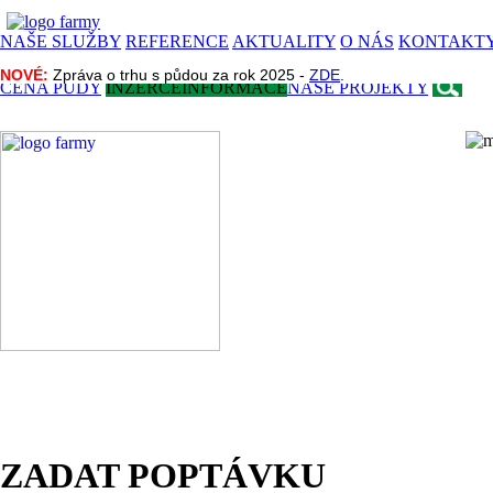
NAŠE SLUŽBY
REFERENCE
AKTUALITY
O NÁS
KONTAKT
NOVÉ:
NOVÉ:
Zpráva o trhu s půdou za rok 2025 -
Zpráva o trhu s půdou za rok 2025 -
ZDE
ZDE
.
.
CENA PŮDY
INZERCE
INFORMACE
NAŠE PROJEKTY
ZADAT POPTÁVKU