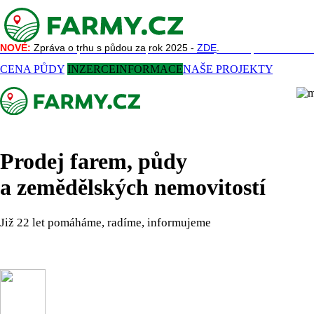
NOVÉ:
NOVÉ:
Zpráva o trhu s půdou za rok 2025 -
Zpráva o trhu s půdou za rok 2025 -
ZDE
ZDE
.
.
NAŠE SLUŽBY
REFERENCE
AKTUALITY
O NÁS
KONTAKT
CENA PŮDY
INZERCE
INFORMACE
NAŠE PROJEKTY
Prodej farem, půdy
a zemědělských nemovitostí
Již 22 let pomáháme, radíme, informujeme