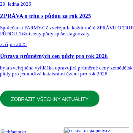
29. ledna 2026
ZPRÁVA o trhu s půdou za rok 2025
Společnost FARMY.CZ zveřejnila každoroční ZPRÁVU O TRH
PŮDOU. Tržní ceny půdy spíše stagnovaly.
3. října 2025
Úprava průměrných cen půdy pro rok 2026
byla zveřejněna vyhláška upravující průměrné ceny zemědělsk
půdy pro jednotlivá katatsrální území pro rok 2026.
ZOBRAZIT VŠECHNY AKTUALITY